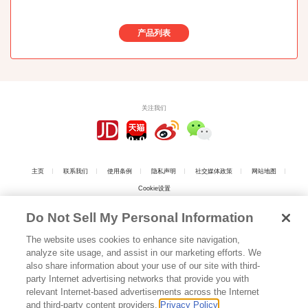
产品列表
关注我们
主页
联系我们
使用条例
隐私声明
社交媒体政策
网站地图
Cookie设置
Do Not Sell My Personal Information
The website uses cookies to enhance site navigation,
analyze site usage, and assist in our marketing efforts. We
上海工商
also share information about your use of our site with third-
party Internet advertising networks that provide you with
relevant Internet-based advertisements across the Internet
上海江崎格力高食品有限公司 版权所有
沪ICP备05016808号
Copyright © 2026
and third-party content providers.
Privacy Policy