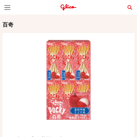
S
k
百奇
i
p
t
o
c
o
n
t
e
n
t